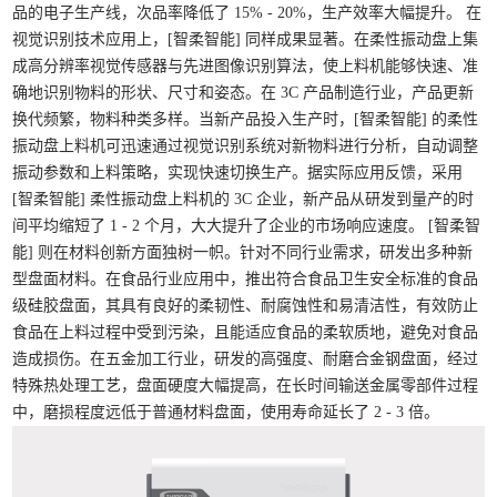
品的电子生产线，次品率降低了 15% - 20%，生产效率大幅提升。
在
视觉识别技术应用上，[智柔智能] 同样成果显著。在柔性振动盘上集
成高分辨率视觉传感器与先进图像识别算法，使上料机能够快速、准
确地识别物料的形状、尺寸和姿态。在 3C 产品制造行业，产品更新
换代频繁，物料种类多样。当新产品投入生产时，[智柔智能] 的柔性
振动盘上料机可迅速通过视觉识别系统对新物料进行分析，自动调整
振动参数和上料策略，实现快速切换生产。据实际应用反馈，采用
[智柔智能] 柔性振动盘上料机的 3C 企业，新产品从研发到量产的时
间平均缩短了 1 - 2 个月，大大提升了企业的市场响应速度。
[智柔智
能] 则在材料创新方面独树一帜。针对不同行业需求，研发出多种新
型盘面材料。在食品行业应用中，推出符合食品卫生安全标准的食品
级硅胶盘面，其具有良好的柔韧性、耐腐蚀性和易清洁性，有效防止
食品在上料过程中受到污染，且能适应食品的柔软质地，避免对食品
造成损伤。在五金加工行业，研发的高强度、耐磨合金钢盘面，经过
特殊热处理工艺，盘面硬度大幅提高，在长时间输送金属零部件过程
中，磨损程度远低于普通材料盘面，使用寿命延长了 2 - 3 倍。