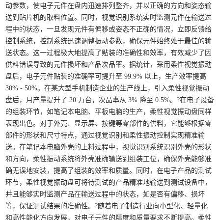
动参数，使电子元件在盘内迅速排列整齐，并以正确的方向和姿态输
送到贴片机的取料位置。同时，视觉识别系统实时监测元件在输送过
程中的状态，一旦发现元件有偏移或姿态不正确的情况，立即反馈给
控制系统，控制系统迅速调整振动参数，确保元件始终处于最佳的输
送状态。这一过程极大地提高了贴装的准确性和效率，有效减少了因
供料错误导致的元件损坏和产品次品率。据统计，采用柔性视觉振动
盘后，电子元件贴装的准确率可提升至 99.9% 以上，生产效率提高
30% - 50%。在某大型手机制造企业的生产线上，引入柔性视觉振动
盘后，月产量提升了 20 万台，次品率从 3% 降至 0.5%。?
在电子设备
的组装环节，如笔记本电脑、平板电脑的生产，柔性视觉振动盘同样
表现出色。对于外壳、显示屏、按键等零部件的供料，它能够根据零
部件的形状和尺寸特点，通过视觉识别和柔性振动控制实现精准输
送。在笔记本电脑外壳的上料过程中，视觉识别系统识别外壳的形状
和方向，柔性振动系统将外壳准确输送到组装工位，确保外壳能够准
确无误地安装，提高了组装的效率和质量。同时，在电子产品的测试
环节，柔性视觉振动盘可将待测试的产品精准地输送到测试设备中，
并且能够实时监测产品在输送过程中的状态，如是否有偏移、损坏
等，保证测试结果的准确性。?
随着电子制造行业向小型化、轻量化
和高性能化方向发展，对电子元件的精度和质量要求不断提高。柔性